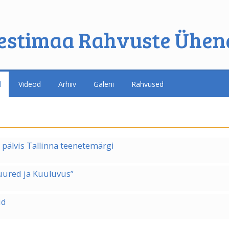
estimaa Rahvuste Ühen
d
Videod
Arhiiv
Galerii
Rahvused
 pälvis Tallinna teenetemärgi
uured ja Kuuluvus”
id