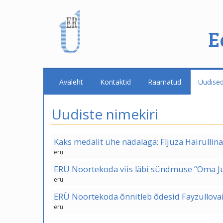
E
Avaleht
Kontaktid
Raamatud
Uudise
Uudiste nimekiri
Kaks medalit ühe nädalaga: Fljuza Hairullina
eru
ERÜ Noortekoda viis läbi sündmuse “Oma J
eru
ERÜ Noortekoda õnnitleb õdesid Fayzullova
eru