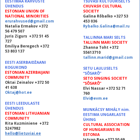
EESTIMAA RAHVUSTE
TŠUVAŠI KULTUURISELTS
ÜHENDUS
CHUVASH CULTURAL
ESTONIAN UNION OF
SOCIETY
NATIONAL MINORITIES
Galina Rõbalko +327 53
erurahvused@gmail.com
453 036
Natalia Ermakov +372
Rybalko.Galina@mail.ru
56 479 507
Juris Zigurs +372 51 45
TALLINNA MARI SELTS
727
TALLINN MARI SOCIETY
Emiliya Beregech +372
Zhanna Toht +372
53 803 137
55613710
tallinn.marid@gmail.com
EESTI ASERBAIDŽAANI
KOGUKOND
SETU LAULUSELTS
ESTONIAN AZERBAIJANI
“SÕSARÕ”
COMMUNITY
SETO SINGING SOCIETY
Oktai Zeinalov +372 50
“SÕSARÕ”
41 638
Elvi Nassar +372 52 71
Oktaj@hot.ee
760
Elvi@evm.ee
EESTI LEEDULASTE
ÜHENDUS
MUNKÁCSY MIHÁLY nim.
ESTONIAN LITHUANIAN
EESTIMA UNGARLASTE
COMMUNITY
ÜHING
Rita Kuzminiene +372
CULTURAL ASSOCIATION
5247982
OF HUNGARIANS IN
hello@lietuviai.ee
ESTONIA
Istvan Ban +372 50 69