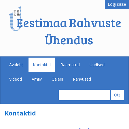
Logi sisse
Eestimaa Rahvuste
Ühendus
Avaleht
Kontaktid
Raamatud
Uudised
Videod
Arhiiv
Galerii
Rahvused
Kontaktid