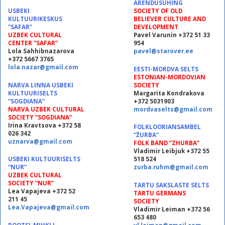
ARENDUSÜHING
USBEKI
SOCIETY OF OLD
KULTUURIKESKUS
BELIEVER CULTURE AND
“SAFAR”
DEVELOPMENT
UZBEK CULTURAL
Pavel Varunin +372 51 33
CENTER “SAFAR”
954
Lola Sahhibnazarova
pavel@starover.ee
+372 5667 3765
lola.nazar@gmail.com
EESTI-MORDVA SELTS
ESTONIAN-MORDOVIAN
NARVA LINNA USBEKI
SOCIETY
KULTUURISELTS
Margarita Kondrakova
“SOGDIANA”
+372 5031903
NARVA UZBEK CULTURAL
mordvaselts@gmail.com
SOCIETY “SOGDIANA”
Irina Kravtsova +372 58
FOLKLOORIANSAMBEL
026 342
“ŽURBA”
uznarva@gmail.com
FOLK BAND “ZHURBA”
Vladimir Leibjuk +372 55
USBEKI KULTUURISELTS
518 524
“NUR”
zurba.ruhm@gmail.com
UZBEK CULTURAL
SOCIETY “NUR”
TARTU SAKSLASTE SELTS
Lea Vapajeva +372 52
TARTU GERMANS
211 45
SOCIETY
Lea.Vapajeva@gmail.com
Vladimir Leiman +372 56
653 480