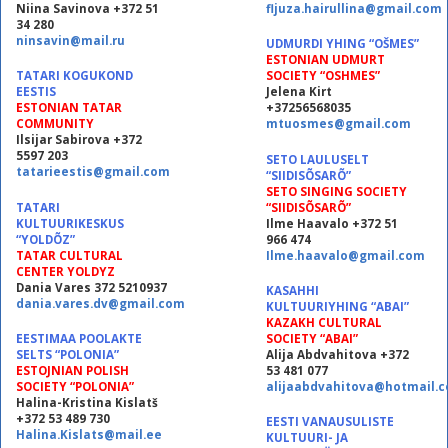
Niina Savinova +372 51
fljuza.hairullina@gmail.com
34 280
ninsavin@mail.ru
UDMURDI YHING “OŠMES”
ESTONIAN UDMURT
TATARI KOGUKOND
SOCIETY “OSHMES”
EESTIS
Jelena Kirt
ESTONIAN TATAR
+37256568035
COMMUNITY
mtuosmes@gmail.com
Ilsijar Sabirova +372
5597 203
SETO LAULUSELT
tatarieestis@gmail.com
“SIIDISÕSARÕ”
SETO SINGING SOCIETY
TATARI
“SIIDISÕSARÕ”
KULTUURIKESKUS
Ilme Haavalo +372 51
“YOLDÕZ”
966 474
TATAR CULTURAL
Ilme.haavalo@gmail.com
CENTER YOLDYZ
Dania Vares 372 5210937
KASAHHI
dania.vares.dv@gmail.com
KULTUURIYHING “ABAI”
KAZAKH CULTURAL
EESTIMAA POOLAKTE
SOCIETY “ABAI”
SELTS “POLONIA”
Alija Abdvahitova +372
ESTOJNIAN POLISH
53 481 077
SOCIETY “POLONIA”
alijaabdvahitova@hotmail.
Halina-Kristina Kislatš
+372 53 489 730
EESTI VANAUSULISTE
Halina.Kislats@mail.ee
KULTUURI- JA