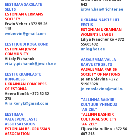
EESTIMAA SAKSLATE
642
SELTS
istvan.ban@richter.ee
ESTONIAN GERMANS
SOCIETY
UKRAINA NAISTE LIIT
Erwin Veber +372 55 26
EESTIS
115
ESTONIAN UKRAINIAN
webervin@gmail.com
WOMEN’S LEAGUE
Liliya Ivanchenko +372
EESTI JUUDI KOGUKOND
55605432
ESTONIAN JEWISH
unle@hot.ee
COMMUNITY
Vitaly Pishanok
VASALEMMA VALLA
vitaly.pishanok@jewish.ee
RAHVUSTE SELTS
VASALEMMA PARISH
EESTI UKRAINLASTE
SOCIETY OF NATIONS
KONGRESS
Jelena Slavina +372
UKRAINIAN CONGRESS
51903028
OF ESTONIA
jelenaslavina@mail.ru
Veera Konõk +372 52 32
275
TALLINNA BAŠKIIRI
Vira.Konyk@gmail.com
KULTUURIYHENDUS
“AGIZEL”
EESTIMAA
TALLINN BASHKIR
VALGEVENELASTE
CULTURAL SOCIETY
ASSOTSATSIOON
“AGIZEL”
ESTONIAN BELORUSSIAN
Fljuza Hairullina +372 56
ASSOCIATION
607 218