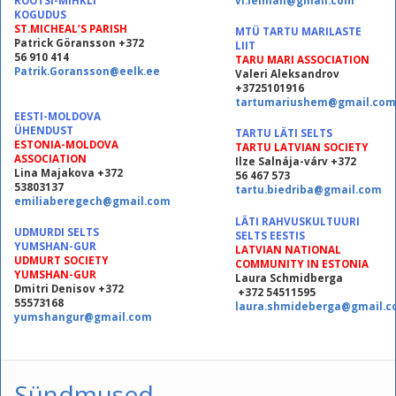
ROOTSI-MIHKLI
vl.leiman@gmail.com
KOGUDUS
ST.MICHEAL’S PARISH
MTÜ TARTU MARILASTE
Patrick Göransson +372
LIIT
56 910 414
TARU MARI ASSOCIATION
Patrik.Goransson@eelk.ee
Valeri Aleksandrov
+3725101916
tartumariushem@gmail.com
EESTI-MOLDOVA
ÜHENDUST
TARTU LÄTI SELTS
ESTONIA-MOLDOVA
TARTU LATVIAN SOCIETY
ASSOCIATION
Ilze Salnája-várv +372
Lina Majakova +372
56 467 573
53803137
tartu.biedriba@gmail.com
emiliaberegech@gmail.com
LÄTI RAHVUSKULTUURI
UDMURDI SELTS
SELTS EESTIS
YUMSHAN-GUR
LATVIAN NATIONAL
UDMURT SOCIETY
COMMUNITY IN ESTONIA
YUMSHAN-GUR
Laura Schmidberga
Dmitri Denisov +372
+372 54511595
55573168
laura.shmideberga@gmail.
yumshangur@gmail.com
Sündmused