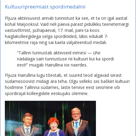
Kultuuripreemiast spordimedalini
Fljuza aktiivsusest annab tunnistust ka see, et ta on igal aastal
kohal Maijooksul. Vaid neli päeva pärast pidulikku teenetemärgi
vastuvõtmist, pühapäeval, 17. mail, pani ta koos
haiglakolleegidega selga spordiriided, läbis edukalt 7-
kilomeetrise raja ning sai kaela väljateenitud medali.
“Tallinn tunnustab aktiivseid inimesi — ühe
nädalaga sain tunnustuse nii kultuuri kui ka spordi
eest!” muigab Hairullina ise naerdes.
Fljuza Hairullina lugu tõestab, et suured teod algavad siirast
südamesoovist midagi ära teha. Olgu selleks siis baškiiri kultuuri
hoidmine Tallinna südames, laste tervise eest seismine või
spordirajal kolleegidele eeskujuks olemine.