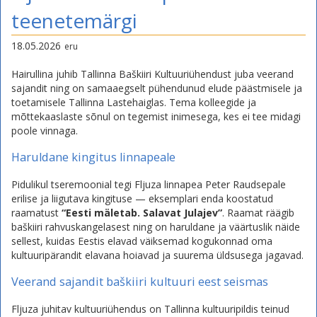
teenetemärgi
18.05.2026
eru
Hairullina juhib Tallinna Baškiiri Kultuuriühendust juba veerand
sajandit ning on samaaegselt pühendunud elude päästmisele ja
toetamisele Tallinna Lastehaiglas. Tema kolleegide ja
mõttekaaslaste sõnul on tegemist inimesega, kes ei tee midagi
poole vinnaga.
Haruldane kingitus linnapeale
Pidulikul tseremoonial tegi Fljuza linnapea Peter Raudsepale
erilise ja liigutava kingituse — eksemplari enda koostatud
raamatust
“Eesti mäletab. Salavat Julajev”
. Raamat räägib
baškiiri rahvuskangelasest ning on haruldane ja väärtuslik näide
sellest, kuidas Eestis elavad väiksemad kogukonnad oma
kultuuripärandit elavana hoiavad ja suurema üldsusega jagavad.
Veerand sajandit baškiiri kultuuri eest seismas
Fljuza juhitav kultuuriühendus on Tallinna kultuuripildis teinud