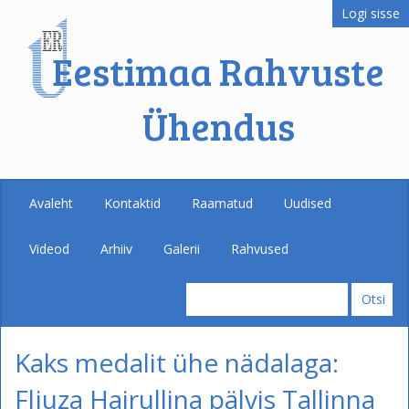
Logi sisse
Eestimaa Rahvuste
Ühendus
Avaleht
Kontaktid
Raamatud
Uudised
Videod
Arhiiv
Galerii
Rahvused
Kaks medalit ühe nädalaga:
Fljuza Hairullina pälvis Tallinna