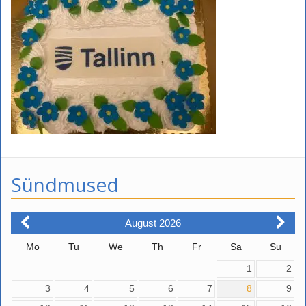
Sündmused
August
2026
Mo
Tu
We
Th
Fr
Sa
Su
1
2
3
4
5
6
7
8
9