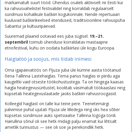
märkamatult suurt tööd. Ühendus osaleb aktiivselt nii Eesti kui
ka rahvusvahelistel festivalidel ning korraldab regulaarselt
sündmusi kohalikule baškiiri kogukonnale. Nende repertuaari
kuuluvad baškiirikeelsed etendused, traditsiooniline rahvuspüha
Sabantui ja kultuuripäevad.
Suuremad plaanid ootavad ees juba sügisel:
19.–21.
septembril
toimub ühenduse korraldatav mastaapne
etnofestival, kuhu on oodata baškiirlasi üle kogu Euroopa.
Haiglatöö ja soojus, mis liidab inimesi
Oma igapäevatöös on Fljuza juba üle kümne aasta töötanud
õena Tallinna Lastehaiglas. Tema panus haiglas ei piirdu aga
kaugeltki vaid otseste töökohustustega. Ta on hingega kaasas
haigla heategevusüritustel, koolitab väsimatult töökaaslasi ning
küpsetab heategevuslaatade jaoks baškiiri rahvusroogasid.
Kolleegid haiglast on talle kui teine pere. Teenetemärgi
pälvimise puhul ujutati Fljuza üle lilledega ning üks hea sõber
küpsetas sündmuse auks spetsiaalse Tallinna logoga tordi.
Hairullina sõnul oli see hetk midagi palju enamat kui lihtsalt
ametlik tunnustus — see oli soe ja perekondlik hetk.