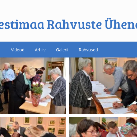
estimaa Rahvuste Ühen
d
Videod
Arhiiv
Galerii
Rahvused