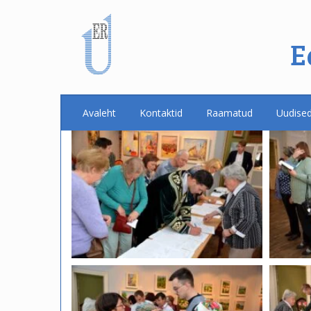
E
Avaleht
Kontaktid
Raamatud
Uudise