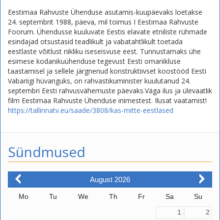
Eestimaa Rahvuste Ühenduse asutamis-kuupäevaks loetakse
24. septembrit 1988, päeva, mil toimus I Eestimaa Rahvuste
Foorum. Ühendusse kuuluvate Eestis elavate etniliste rühmade
esindajad otsustasid teadlikult ja vabatahtlikult toetada
eestlaste võitlust riikliku iseseisvuse eest. Tunnustamaks ühe
esimese kodanikuühenduse tegevust Eesti omariikluse
taastamisel ja sellele järgnenud konstruktiivset koostööd Eesti
Vabariigi hüvanguks, on rahvastikuminister kuulutanud 24.
septembri Eesti rahvusvähemuste päevaks.Väga ilus ja ülevaatlik
film Eestimaa Rahvuste Ühenduse inimestest. Ilusat vaatamist!
https://tallinnatv.eu/saade/3808/kas-mitte-eestlased
Sündmused
August
2026
Mo
Tu
We
Th
Fr
Sa
Su
1
2