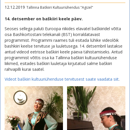
12.12.2019
Tallinna Baškiiri Kultuuriühendus "Agizel"
14. detsember on baškiiri keele päev.
Seoses sellega paluti Euroopa riikides elavatel baškiiridel võtta
osa Bashkortostani telekanali (BST) korraldatavast
programmist. Programmi raames tuli esitada lühike videolõik
bashkiiri keelse tervituse ja luuletusega. 14. detsembril lastakse
antud videod eetrisse baškiiri keele päeva tähistamiseks. Antud
programmist võttis osa ka Tallinna baškiiri kultuuriühenduse
liikmed, esitades baškiiri luuletaja kirjutatud salme baškiiri
rahvapilli kurai saatel.
Videot baškiiri kultuuriühenduse tervitusest saate vaadata siit
.