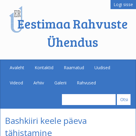
Logi sisse
Eestimaa Rahvuste
Ühendus
Avaleht
Kontaktid
Raamatud
Uudised
Videod
Arhiiv
Galerii
Rahvused
Bashkiiri keele päeva
tähistamine