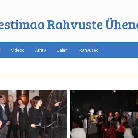
estimaa Rahvuste Ühen
d
Videod
Arhiiv
Galerii
Rahvused