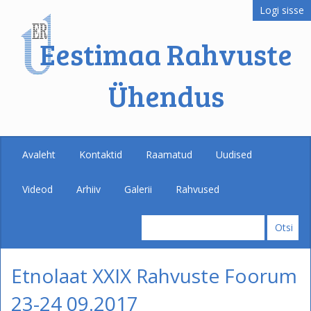
Logi sisse
Eestimaa Rahvuste
Ühendus
Avaleht
Kontaktid
Raamatud
Uudised
Videod
Arhiiv
Galerii
Rahvused
Etnolaat XXIX Rahvuste Foorum
23-24 09.2017