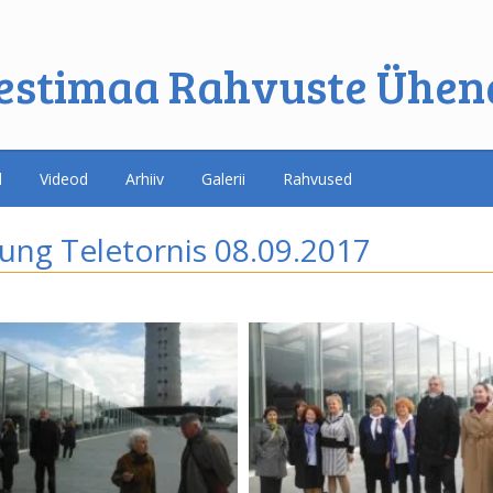
estimaa Rahvuste Ühen
d
Videod
Arhiiv
Galerii
Rahvused
tung Teletornis 08.09.2017