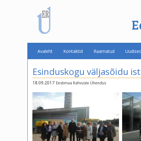
E
Avaleht
Kontaktid
Raamatud
Uudise
Esinduskogu väljasõidu is
18.09.2017
Eestimaa Rahvuste Ühendus