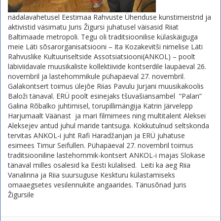
nädalavahetusel Eestimaa Rahvuste Ühenduse kunstimeistrid ja
aktivistid väsimatu Juris Žigursi juhatusel väisasid Riiat
Baltimaade metropoli. Tegu oli traditsioonilise külaskäiguga
meie Läti sõsarorganisatsiooni – Ita Kozakevitši nimelise Läti
Rahvuslike Kultuuriseltside Assotsiatsiooni(ANKOL) – poolt
läbiviidavale muusikaliste kollektiivide kontserdile laupäeval 26.
novembril ja lastehommikule pühapäeval 27. novembril.
Galakontsert toimus ülejõe Riias Pavulu Jurjani muusikakoolis
Baloži tänaval. ERÜ poolt esinejaks tšuvašiansambel “Palan”
Galina Rõbalko juhtimisel, torupillimängija Katrin Järvelepp
Harjumaalt Väänast ja mari filmimees ning multitalent Aleksei
Aleksejev antud juhul maride tantsuga. Kokkutulnud seltskonda
tervitas ANKOL-i juht Rafi Haradžanjan ja ERÜ juhatuse
esimees Timur Seifullen. Pühapäeval 27. novembril toimus
traditsiooniline lastehommik-kontsert ANKOL-i majas Slokase
tänaval milles osalesid ka Eesti külalised. Leiti ka aeg Riia
Vanalinna ja Riia suursuguse Keskturu külastamiseks
omaaegsetes vesilennukite angaarides. Tänusõnad Juris
Žigursile