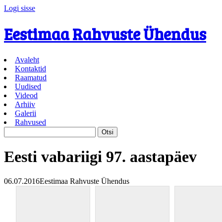
Logi sisse
Eestimaa Rahvuste Ühendus
Avaleht
Kontaktid
Raamatud
Uudised
Videod
Arhiiv
Galerii
Rahvused
Otsi:
Eesti vabariigi 97. aastapäev
06.07.2016
Eestimaa Rahvuste Ühendus