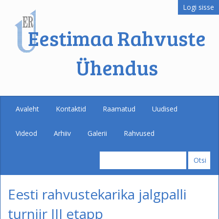
Logi sisse
Eestimaa Rahvuste
Ühendus
Avaleht
Kontaktid
Raamatud
Uudised
Videod
Arhiiv
Galerii
Rahvused
Eesti rahvustekarika jalgpalli
turniir III etapp