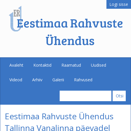
Logi sisse
Eestimaa Rahvuste
Ühendus
Avaleht
Kontaktid
Raamatud
Uudised
Videod
Arhiiv
Galerii
Rahvused
Eestimaa Rahvuste Ühendus
Tallinna Vanalinna päevadel