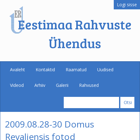
Logi sisse
Eestimaa Rahvuste
Ühendus
Avaleht
Kontaktid
Raamatud
Uudised
Videod
Arhiiv
Galerii
Rahvused
2009.08.28-30 Domus
Revaliensis fotod