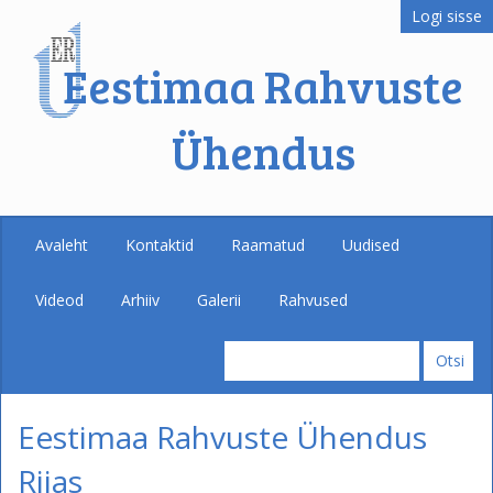
Logi sisse
Eestimaa Rahvuste
Ühendus
Avaleht
Kontaktid
Raamatud
Uudised
Videod
Arhiiv
Galerii
Rahvused
Eestimaa Rahvuste Ühendus
Riias