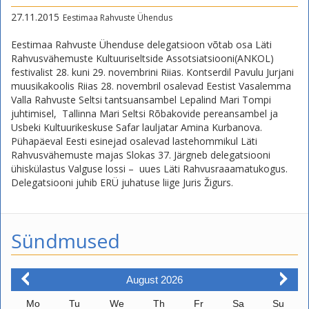
27.11.2015
Eestimaa Rahvuste Ühendus
Eestimaa Rahvuste Ühenduse delegatsioon võtab osa Läti
Rahvusvähemuste Kultuuriseltside Assotsiatsiooni(ANKOL)
festivalist 28. kuni 29. novembrini Riias. Kontserdil Pavulu Jurjani
muusikakoolis Riias 28. novembril osalevad Eestist Vasalemma
Valla Rahvuste Seltsi tantsuansambel Lepalind Mari Tompi
juhtimisel, Tallinna Mari Seltsi Rõbakovide pereansambel ja
Usbeki Kultuurikeskuse Safar lauljatar Amina Kurbanova.
Pühapäeval Eesti esinejad osalevad lastehommikul Läti
Rahvusvähemuste majas Slokas 37. Järgneb delegatsiooni
ühiskülastus Valguse lossi – uues Läti Rahvusraaamatukogus.
Delegatsiooni juhib ERÜ juhatuse liige Juris Žigurs.
Sündmused
August
2026
Mo
Tu
We
Th
Fr
Sa
Su