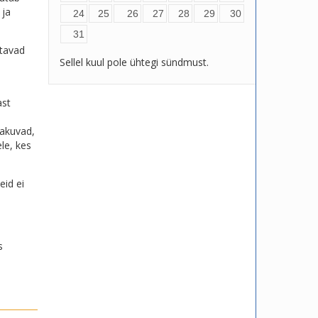
 ja
24
25
26
27
28
29
30
31
stavad
Sellel kuul pole ühtegi sündmust.
ast
pakuvad,
le, kes
eid ei
s