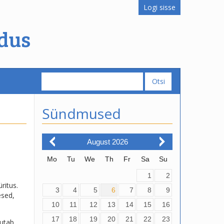
Logi sisse
dus
Sündmused
August
2026
Mo
Tu
We
Th
Fr
Sa
Su
1
2
ritus.
3
4
5
6
7
8
9
esed,
10
11
12
13
14
15
16
17
18
19
20
21
22
23
dutab