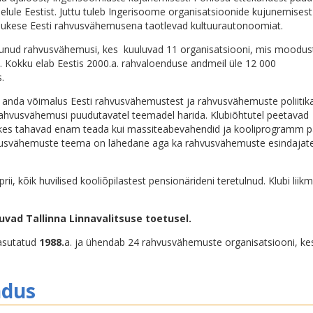
elule Eestist. Juttu tuleb Ingerisoome organisatsioonide kujunemisest
ainukese Eesti rahvusvähemusena taotlevad kultuurautonoomiat.
runud rahvusvähemusi, kes kuuluvad 11 organisatsiooni, mis moodu
n. Kokku elab Eestis 2000.a. rahvaloenduse andmeil üle 12 000
.
 anda võimalus Eesti rahvusvähemustest ja rahvusvähemuste poliitik
i rahvusvähemusi puudutavatel teemadel harida. Klubiõhtutel peetavad
le, kes tahavad enam teada kui massiteabevahendid ja kooliprogramm 
ahvusvähemuste teema on lähedane aga ka rahvusvähemuste esindajate
ii, kõik huvilised kooliõpilastest pensionärideni teretulnud. Klubi liikm
uvad Tallinna Linnavalitsuse toetusel.
 asutatud
1988.
a. ja ühendab 24 rahvusvähemuste organisatsiooni, ke
ndus