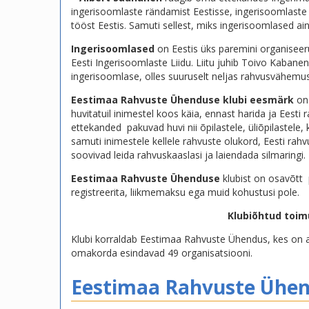
ingerisoomlaste rändamist Eestisse, ingerisoomlaste 
tööst Eestis. Samuti sellest, miks ingerisoomlased 
Ingerisoomlased
on Eestis üks paremini organisee
Eesti Ingerisoomlaste Liidu. Liitu juhib Toivo Kabane
ingerisoomlase, olles suuruselt neljas rahvusvähemus
Eestimaa Rahvuste Ühenduse klubi eesmärk
on
huvitatuil inimestel koos käia, ennast harida ja Eest
ettekanded pakuvad huvi nii õpilastele, üliõpilaste
samuti inimestele kellele rahvuste olukord, Eesti r
soovivad leida rahvuskaaslasi ja laiendada silmaringi.
Eestimaa Rahvuste Ühenduse
klubist on osavõtt pr
registreerita, liikmemaksu ega muid kohustusi pole.
Klubiõhtud toim
Klubi korraldab Eestimaa Rahvuste Ühendus, kes on
omakorda esindavad 49 organisatsiooni.
Eestimaa Rahvuste Ühe