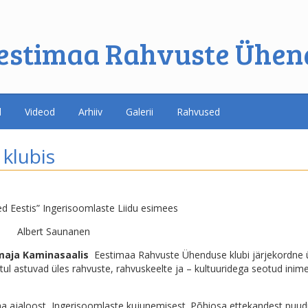
estimaa Rahvuste Ühen
d
Videod
Arhiiv
Galerii
Rahvused
klubis
d Eestis” Ingerisoomlaste Liidu esimees
Albert Saunanen
maja Kaminasaalis
Eestimaa Rahvuste Ühenduse klubi järjekordne ü
tul astuvad üles rahvuste, rahvuskeelte ja – kultuuridega seotud inim
a ajaloost, Ingerisoomlaste kujunemisest. Põhiosa ettekandest puu