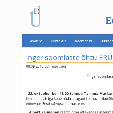
E
Avaleht
Kontaktid
Raamatud
Uudise
Ingerisoomlaste õhtu ERÜ 
08.09.2015
administraator
“Ingerisoomlase
22. oktoober kell 18.00 toimub Tallinna Matka
Kolmapäeviti iga kahe nädala tagant toimuval klubiõh
erinevate Eesti rahvusvähemuste esindajad.
Albert Saunanen
räägib oma ettekandes Ingerima