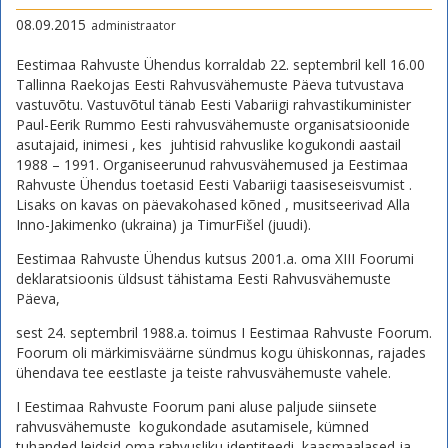
08.09.2015
administraator
Eestimaa Rahvuste Ühendus korraldab 22. septembril kell 16.00
Tallinna Raekojas Eesti Rahvusvähemuste Päeva tutvustava
vastuvõtu. Vastuvõtul tänab Eesti Vabariigi rahvastikuminister
Paul-Eerik Rummo Eesti rahvusvähemuste organisatsioonide
asutajaid, inimesi , kes juhtisid rahvuslike kogukondi aastail
1988 – 1991. Organiseerunud rahvusvähemused ja Eestimaa
Rahvuste Ühendus toetasid Eesti Vabariigi taasiseseisvumist .
Lisaks on kavas on päevakohased kõned , musitseerivad Alla
Inno-Jakimenko (ukraina) ja TimurFišel (juudi).
Eestimaa Rahvuste Ühendus kutsus 2001.a. oma XIII Foorumi
deklaratsioonis üldsust tähistama Eesti Rahvusvähemuste
Päeva,
sest 24. septembril 1988.a. toimus I Eestimaa Rahvuste Foorum.
Foorum oli märkimisväärne sündmus kogu ühiskonnas, rajades
ühendava tee eestlaste ja teiste rahvusvähemuste vahele.
I Eestimaa Rahvuste Foorum pani aluse paljude siinsete
rahvusvähemuste kogukondade asutamisele, kümned
tuhanded leidsid oma rahvusliku identiteedi, kaasmaalased ja