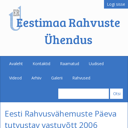
Logi sisse
Eestimaa Rahvuste
Ühendus
Avaleht
Kontaktid
Raamatud
Uudised
Videod
Arhiiv
Galerii
Rahvused
Eesti Rahvusvähemuste Päeva
tutvustav vastuvõtt 2006