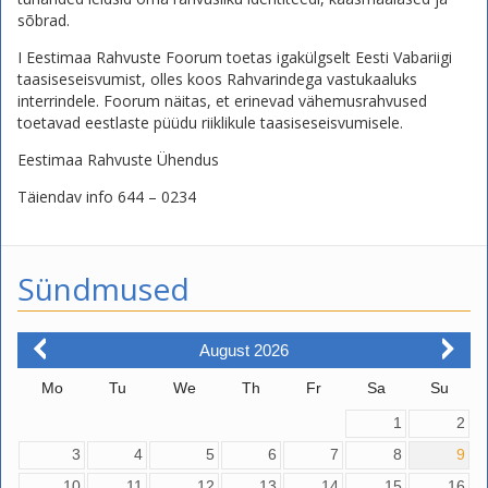
sõbrad.
I Eestimaa Rahvuste Foorum toetas igakülgselt Eesti Vabariigi
taasiseseisvumist, olles koos Rahvarindega vastukaaluks
interrindele. Foorum näitas, et erinevad vähemusrahvused
toetavad eestlaste püüdu riiklikule taasiseseisvumisele.
Eestimaa Rahvuste Ühendus
Täiendav info 644 – 0234
Sündmused
August
2026
Mo
Tu
We
Th
Fr
Sa
Su
1
2
3
4
5
6
7
8
9
10
11
12
13
14
15
16