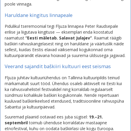
poole vinnaga.
Haruldane kingitus linnapeale
Pidulikul tseremoonial tegi Fljuza linnapea Peter Raudsepale
erilise ja liigutava kingituse — eksemplari enda koostatud
raamatust
“Eesti mäletab. Salavat Julajev”
. Raamat räägib
baškiiri rahvuskangelasest ning on haruldane ja väärtuslik näide
sellest, kuidas Eestis elavad väiksemad kogukonnad oma
kultuuripärandit elavana hoiavad ja suurema üldsusega jagavad.
Veerand sajandit baškiiri kultuuri eest seismas
Fljuza juhitav kultuuriühendus on Tallinna kultuuripildis teinud
märkamatult suurt tööd. Ühendus osaleb aktiivselt nii Eesti kui
ka rahvusvahelistel festivalidel ning korraldab regulaarselt
sündmusi kohalikule baškiiri kogukonnale. Nende repertuaari
kuuluvad baškiirikeelsed etendused, traditsiooniline rahvuspüha
Sabantui ja kultuuripäevad.
Suuremad plaanid ootavad ees juba sügisel:
19.–21.
septembril
toimub ühenduse korraldatav mastaapne
etnofestival, kuhu on oodata baškiirlasi üle kogu Euroopa.