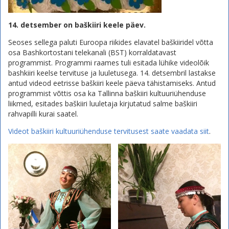
14. detsember on baškiiri keele päev.
Seoses sellega paluti Euroopa riikides elavatel baškiiridel võtta
osa Bashkortostani telekanali (BST) korraldatavast
programmist. Programmi raames tuli esitada lühike videolõik
bashkiiri keelse tervituse ja luuletusega. 14. detsembril lastakse
antud videod eetrisse baškiiri keele päeva tähistamiseks. Antud
programmist võttis osa ka Tallinna baškiiri kultuuriühenduse
liikmed, esitades baškiiri luuletaja kirjutatud salme baškiiri
rahvapilli kurai saatel.
Videot baškiiri kultuuriühenduse tervitusest saate vaadata siit
.