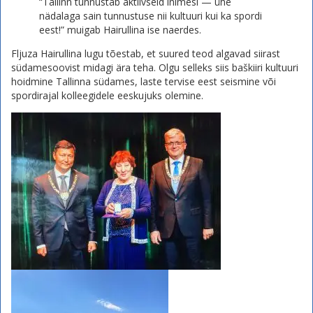
“Tallinn tunnustab aktiivseid inimesi — ühe
nädalaga sain tunnustuse nii kultuuri kui ka spordi
eest!” muigab Hairullina ise naerdes.
Fljuza Hairullina lugu tõestab, et suured teod algavad siirast
südamesoovist midagi ära teha. Olgu selleks siis baškiiri kultuuri
hoidmine Tallinna südames, laste tervise eest seismine või
spordirajal kolleegidele eeskujuks olemine.