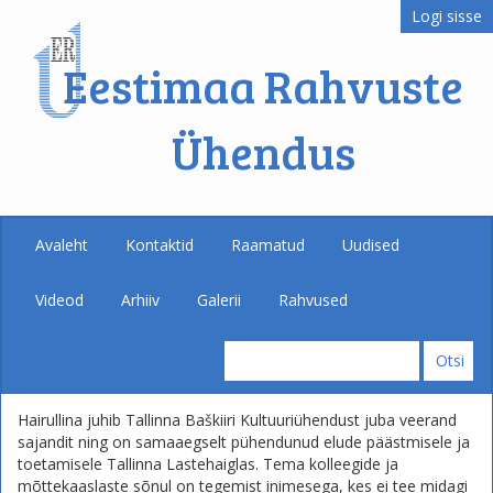
Logi sisse
Eestimaa Rahvuste
Ühendus
Avaleht
Kontaktid
Raamatud
Uudised
Videod
Arhiiv
Galerii
Rahvused
Hairullina juhib Tallinna Baškiiri Kultuuriühendust juba veerand
sajandit ning on samaaegselt pühendunud elude päästmisele ja
toetamisele Tallinna Lastehaiglas. Tema kolleegide ja
mõttekaaslaste sõnul on tegemist inimesega, kes ei tee midagi