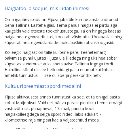
Haiglatöö ja soojus, mis liidab inimesi
Oma igapäevatöös on Fljuza juba üle kümne aasta töötanud
õena Tallinna Lastehaiglas. Tema panus haiglas ei piirdu aga
kaugeltki vaid otseste töökohustustega. Ta on hingega kaasas
haigla heategevusüritustel, koolitab väsimatult töökaaslasi ning
küpsetab heategevuslaatade jaoks baškiiri rahvusroogasid.
Kolleegid haiglast on talle kui teine pere. Teenetemärgi
pälvimise puhul ujutati Fljuza üle lilledega ning üks hea sõber
küpsetas sündmuse auks spetsiaalse Tallinna logoga tordi.
Hairullina sõnul oli see hetk midagi palju enamat kui lihtsalt
ametlik tunnustus — see oli soe ja perekondlik hetk.
Kultuuripreemiast spordimedalini
Fljuza aktiivsusest annab tunnistust ka see, et ta on igal aastal
kohal Maijooksul. Vaid neli päeva pärast pidulikku teenetemärgi
vastuvõtmist, pühapäeval, 17. mail, pani ta koos
haiglakolleegidega selga spordiriided, läbis edukalt 7-
kilomeetrise raja ning sai kaela väljateenitud medali.