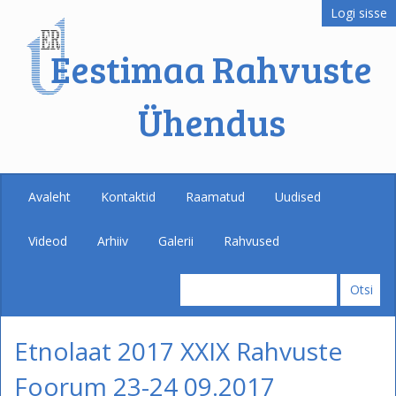
Logi sisse
Eestimaa Rahvuste
Ühendus
Avaleht
Kontaktid
Raamatud
Uudised
Videod
Arhiiv
Galerii
Rahvused
Etnolaat 2017 XXIX Rahvuste
Foorum 23-24 09.2017